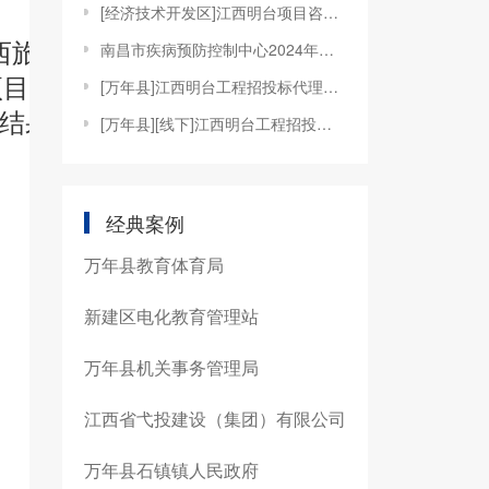
[经济技术开发区]江西明台项目咨询管理有限公司关于上罗和谐家园幼儿园设备采购项目（项目编号：JXMTZFCG【2023】H01304）电子化公开招标变更公告
南昌市疾病预防控制中心2024年公开比选延期公告
西旅游商贸职业学
项目（项目编号：
[万年县]江西明台工程招投标代理有限公司受万年县机关事务管理局委托，就其办公大楼物业服务采购项目（招标编号：JXMTZFCG【2019】001）实行电子化公开招标变更公告
磋商结果更改公告
[万年县][线下]江西明台工程招投标代理有限公司关于万年县民政局万年县困难群众实物救助物资采购（米油类）竞争性谈判的变更公告
经典案例
万年县教育体育局
新建区电化教育管理站
万年县机关事务管理局
江西省弋投建设（集团）有限公司
万年县石镇镇人民政府