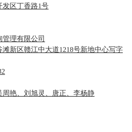
开发区丁香路1号
询管理有限公司
滩新区赣江中大道1218号新地中心写字
32
吴周艳、刘旭灵、唐正、李杨静