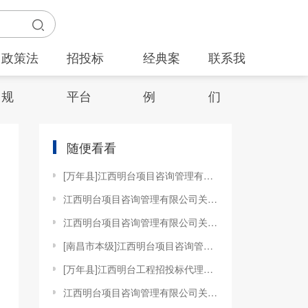
政策法
招投标
经典案
联系我
规
平台
例
们
随便看看
[万年县]江西明台项目咨询管理有限公司关于万年县疾病预防控制中心水质检测实验室能力提升采购设备项目（JXMTZFCG【2022】073）的电子化公开招标变更公告
江西明台项目咨询管理有限公司关于南昌市城市管理和综合执法局南昌泉岭餐厨垃圾处理厂PPP项目咨询机构服务（JXMTZFCG【2022】016）的竞争性磋商延期公告
江西明台项目咨询管理有限公司关于江西旅游商贸职业学院机建学院人工智能前端开发实训室建设项目（JXMTZFCG【2024】140）竞争性谈判更正公告
[南昌市本级]江西明台项目咨询管理有限公司关于南昌健康职业技术学院九龙湖校区生物化学实验设备购置（JXMTZFCG【2024】148）的电子化竞争性磋商更正公告
[万年县]江西明台工程招投标代理有限公司关于万年县农业农村局渔政执法装备采购项目（JXMTZFCG【2021】058）的电子化公开招标变更公告
江西明台项目咨询管理有限公司关于豫章师范学院喻宜萱纪念馆及非遗文化展厅文化氛围创设项目（JXMTZFCG【2024】175）竞争性谈判成交公告第二次更改公告