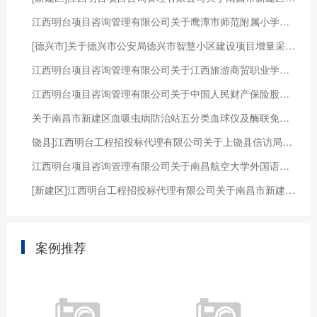
江西明台项目咨询管理有限公司关于鹰潭市师范附属小学、鹰潭市八一小学、鹰潭市第八小学联合购买2025年四年级学生“会水行动”游泳课程项目竞争性谈判采购公告
[德兴市]关于德兴市公安局德兴市智慧小区建设项目增量采购单一来源征求意见公示
江西明台项目咨询管理有限公司关于江西旅游商贸职业学院经管学院现代物流管理双高专业群新形态教材建设项目（JXMTZFCG【2024】071）竞争性磋商采购公告
江西明台项目咨询管理有限公司关于中国人民财产保险股份有限公司江西省分公司社会保险代理服务项目（JXMTZFCG【2022】069）的第二次竞争性谈判采购公告
关于南昌市新建区血吸虫病防治站五分类血球仪及酶联免疫反应加速仪采购项目（JXMTZFCG【2020】030）竞争性磋商采购公告
饶县]江西明台工程招投标代理有限公司关于上饶县信访局高清视频会议系统（采购编号：JXMTZFCG-2018-005#）竞争性谈判采购公告
江西明台项目咨询管理有限公司关于南昌航空大学外国语学院2024年度英语课程录制服务项目（JXMTZFCG【2024】226）的公开比选公告
[新建区]江西明台工程招投标代理有限公司关于南昌市新建区教育体育局委托全区校园安防设施建设项目（JXMTZFCG【2020】077）电子化公开招标的公告
案例推荐