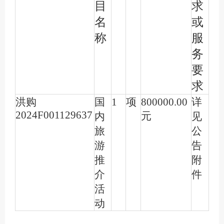
目
求
名
或
称
服
务
要
求
洪购
国
1
项
800000.00
详
2024F001129637
元
内
见
旅
公
游
告
推
附
介
件
活
动