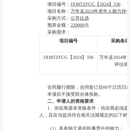
项目编号：
JXMTZFCG【2024】336
项目名称：
万年县2024年老年人能力评
采购方式：
公开比选
预算金额：
22
0000
元
采购需求：
项目编号
采购条目
JXMTZFCG【2024】336
万年县2024
评估项
合同履行期限：合同签订后60个日历日
本项目不接受联合体投标。
二、申请人的资格要求
1、供应商基本资格条件：供应商必须是
人，且应当提供符合相关法规规定的以下材
（1）具有独立承担民事责任的能力；