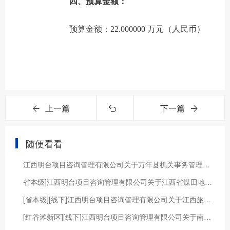
四、预算金额：
预算金额：22.000000 万元（人民币）
上一篇
下一篇
随便看看
江西明台项目咨询管理有限公司关于万年县机关事务管理局会展中心舞台机械设备改造采购项目（JXMTZFCG【2024】353）的竞争性磋商采购公告
省本级]江西明台项目咨询管理有限公司关于江西省煤田地质勘察研究院江西省古井(名泉)饮用水水源调查与保护（2024年度）水土样品测试项目（JXMTZFCG【2024】080）的电子化公开招标公告
[省本级][线下]江西明台项目咨询管理有限公司关于江西旅游商贸职业学院旅游学院研学旅行管理与服务省级教学资源库建设（JXMTZFCG【2024】107）的电子化竞争性谈判采购公告
[红谷滩新区][线下]江西明台项目咨询管理有限公司关于南昌市红谷滩区城市管理和综合执法局2024年红谷滩区公共文明指数测评服务项目01包（JXMTZFCG【2024】178-1）电子化竞争性磋商采购公