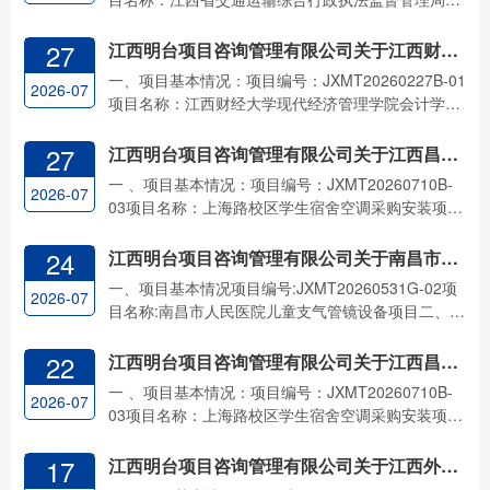
支队机关院内路面维修改造二、项目废标的原因本项
JXMT20260722B-02）竞争性磋商结果公告
目报名供
27
江西明台项目咨询管理有限公司关于江西财经
大学现代经济管理学院会计学院数智化课程教
一、项目基本情况：项目编号：JXMT20260227B-01
2026-07
学软件项目（项目编号：JXMT20260227B-
项目名称：江西财经大学现代经济管理学院会计学院
数智化课程教学软件项目首次公告日期：2026年7月
01）公开招标中标结果更正公告
24
27
江西明台项目咨询管理有限公司关于江西昌航
资产经营管理有限公司上海路校区学生宿舍空
一 、项目基本情况：项目编号：JXMT20260710B-
2026-07
调采购安装项目（项目编号：
03项目名称：上海路校区学生宿舍空调采购安装项目
首次公告日期：2026年7月21日二 、更正信息更正事
JXMT20260710B-03）竞争性磋商第二次更正
24
江西明台项目咨询管理有限公司关于南昌市人
公告
民医院儿童支气管镜设备项目（项目编号：
一、项目基本情况项目编号:JXMT20260531G-02项
2026-07
JXMT20260615B-01）竞争性谈判结果公告
目名称:南昌市人民医院儿童支气管镜设备项目二、项
目废标的原因截止到开标时间为止，供应商签到不足
三家，
22
江西明台项目咨询管理有限公司关于江西昌航
资产经营管理有限公司上海路校区学生宿舍空
一 、项目基本情况：项目编号：JXMT20260710B-
2026-07
调采购安装项目（项目编号：
03项目名称：上海路校区学生宿舍空调采购安装项目
首次公告日期：2026年7月21日二 、更正信息更正事
JXMT20260710B-03）竞争性磋商更正公告
17
江西明台项目咨询管理有限公司关于江西外语