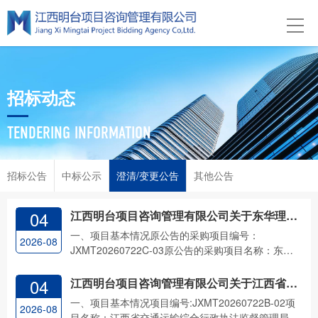
招标动态
TENDERING INFORMATION
招标公告
中标公示
澄清/变更公告
其他公告
04
江西明台项目咨询管理有限公司关于东华理工
大学校园基础设施综合维修工程（项目编号：
一、项目基本情况原公告的采购项目编号：
2026-08
JXMT20260722C-03）竞争性磋商更正公告
JXMT20260722C-03原公告的采购项目名称：东华
理工大学校园基础设施综合维修工程首次公告日期：
2026年07月2
04
江西明台项目咨询管理有限公司关于江西省交
通运输综合行政执法监督管理局四支队机关院
一、项目基本情况项目编号:JXMT20260722B-02项
2026-08
内路面维修改造（项目编号：
目名称：江西省交通运输综合行政执法监督管理局四