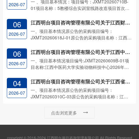
外贸职业学院5教楼综合实训室线路改造项目
一 、项目基本情况：项目编号：JXMT20260710B-
2026-07
（项目编号：JXMT20260710B-01）竞争性谈
01项目名称：5教楼综合实训室线路改造项目首次公
告日期：2026年7月17日二 、更正信息更正事项：采
判更正公告
06
江西明台项目咨询管理有限公司关于江西财经
大学老旧小区配套停车场(北区综合楼北面停车
一、项目基本情况原公告的采购项目编号：
2026-07
场)建设项目及蛟桥园校区消防供水系统第一期
JXMT20260618J-01原公告的采购项目名称：江西财
经大学老旧小区配套停车场(北区综合楼北面停车场)
改造项目（项目编号：JXMT20260618J-01）
建设项目及蛟桥
06
江西明台项目咨询管理有限公司关于江西中医
竞争性谈判更正公告
药大学实验动物科技中心2026年加湿器采购项
一、项目基本情况项目编号:JXMT20260609B-01项
2026-07
目（项目编号：JXMT20260609B-01）竞争性
目名称:江西中医药大学实验动物科技中心2026年加
湿器采购项目二、项目废标的原因因实质性响应供应
谈判结果公告
商不
04
江西明台项目咨询管理有限公司关于江西省赣
江船闸通航中心新干船闸大修（项目编号：
一、项目基本情况原公告的采购项目编号：
2026-07
JXMT20260310C-03）第二次竞争性磋商采购
JXMT20260310C-03原公告的采购项目名称：江西
省赣江船闸通航中心新干船闸大修首次公告日期：
更正公告
2026年07月30
点击浏览更多
copyright © 2016-2024 江西明台项目咨询管理有限公司 All Rights Reseved