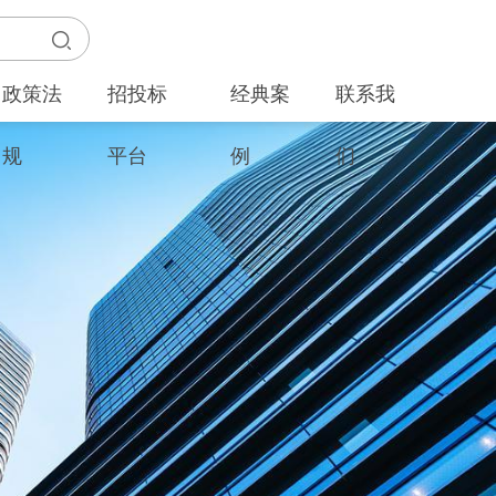
政策法
招投标
经典案
联系我
规
平台
例
们